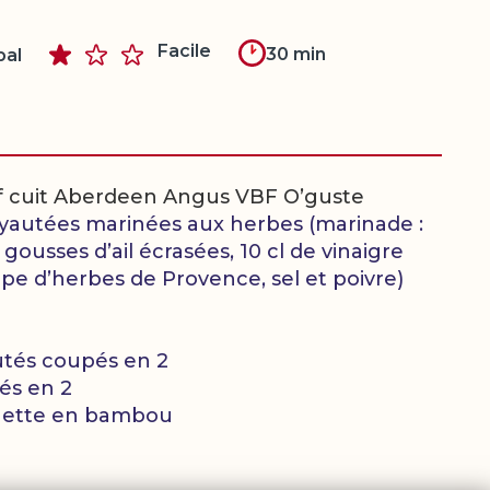
Facile
30 min
pal
uf cuit Aberdeen Angus VBF O’guste
oyautées marinées aux herbes (marinade :
2 gousses d’ail écrasées, 10 cl de vinaigre
upe d’herbes de Provence, sel et poivre)
tés coupés en 2
és en 2
ochette en bambou