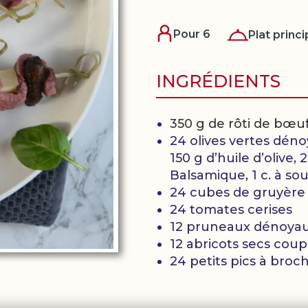
Pour 6
Plat princi
INGRÉDIENTS
350 g de rôti de bœ
24 olives vertes dén
150 g d’huile d’olive, 
Balsamique, 1 c. à so
24 cubes de gruyère
24 tomates cerises
12 pruneaux dénoyau
12 abricots secs coup
24 petits pics à br