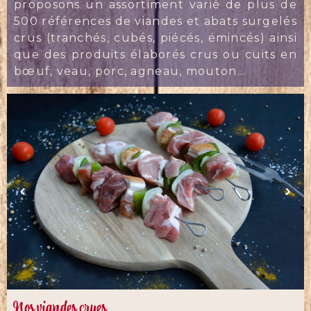
proposons un assortiment varié de plus de
500 références de viandes et abats surgelés
crus (tranchés, cubés, piécés, émincés) ainsi
que des produits élaborés crus ou cuits en
bœuf, veau, porc, agneau, mouton…
Nos viandes crues