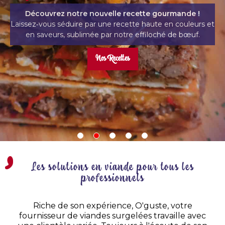
hr {border: 2px solid red; background-color:red!important;}
Découvrez notre nouvel article
de blog !
Zoom sur comment en 2026 la
K‑Food inonde le marché !
Créative, immersive et porteuse
de nouveauté, elle devient le
terrain de jeu préféré des
restaurateurs.
Notre Blog
Les solutions en viande pour tous les
professionnels
Nouveau rapport
RSE
Riche de son expérience, O'guste, votre
fournisseur de viandes surgelées travaille avec