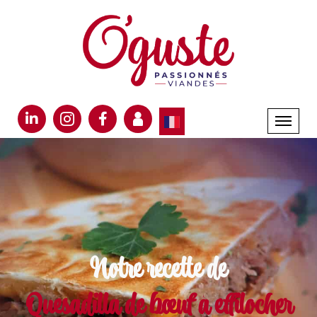
.bg{width: 100%; height: 190px; background-color: #00000080; position: absolute; z-index: ; top: 0;}
Article de blog
Cuisine coréenne :
les clés d'un succès
fulgurant en
restauration