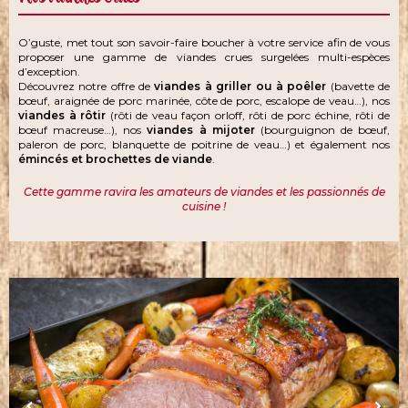
O’guste, met tout son savoir-faire boucher à votre service afin de vous
proposer une gamme de viandes crues surgelées multi-espèces
d’exception.
Découvrez notre offre de
viandes à griller ou à poêler
(bavette de
bœuf, araignée de porc marinée, côte de porc, escalope de veau…), nos
viandes à rôtir
(rôti de veau façon orloff, rôti de porc échine, rôti de
bœuf macreuse…), nos
viandes à mijoter
(bourguignon de bœuf,
paleron de porc, blanquette de poitrine de veau…) et également nos
émincés et brochettes de viande
.
Cette gamme ravira les amateurs de viandes et les passionnés de
cuisine !