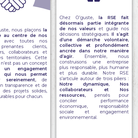
Chez O’guste,
la RSE fait
désormais partie intégrante
de nos valeurs
et guide nos
uste, nous plaçons
la
décisions stratégiques.
Il s’agit
e au centre de nos
d’une démarche volontaire,
avec toutes nos
collective et profondément
prenantes clients,
ancrée dans notre manière
urs, collaborateurs et
d’agir.
Ensemble, nous
tés territoriales. Cette
construisons une entreprise
 n’est pas un concept
plus responsable, plus humaine
t un engagement
et plus durable. Notre RSE
en qui nous permet
s’articule autour de trois piliers :
r sereinement,
de
Notre dynamique
,
Nos
 en transparence et de
collaborateurs
et
Nos
e des projets solides,
ressources,
pensés pour
durables pour chacun.
concilier performance
économique, responsabilité
sociale et engagement
environnemental.