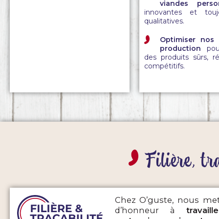
viandes person
innovantes et touj
qualitatives.
Optimiser nos
production
pour
des produits sûrs, ré
compétitifs.
Filière, t
Chez O’guste, nous me
d’honneur à
travai