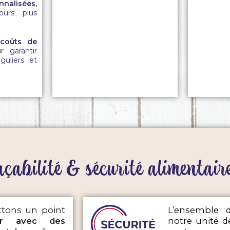
nalisées,
ours plus
 coûts de
 garantir
guliers et
raçabilité & sécurité alimentaire
ttons un point
L’ensemble 
ller avec des
notre unité
de