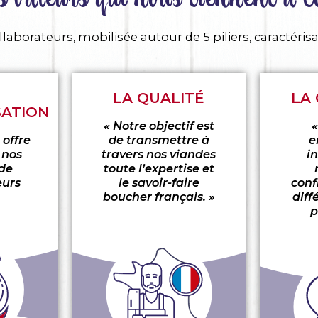
borateurs, mobilisée autour de 5 piliers, caractérisa
LA QUALITÉ
LA
SATION
« Notre objectif est
 offre
de transmettre à
e
 nos
travers nos viandes
i
 de
toute l’expertise et
eurs
le savoir-faire
conf
boucher français. »
diff
p