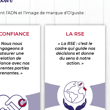
nt l’ADN et l’image de marque d’O’guste :
 CONFIANCE
LA RSE
« Nous nous
« La RSE : c’est le
ngageons à
cadre qui guide nos
nstaurer une
décisions et donne
relation de
du sens à notre
iance avec nos
action. »
érentes parties
renantes. »