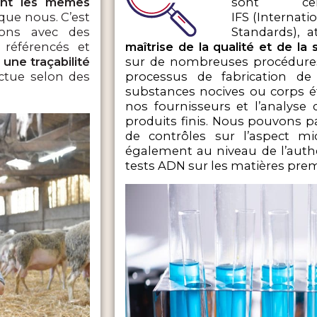
gent les mêmes
sont cer
que nous. C’est
IFS (Internati
lons avec des
Standards), 
 référencés et
maîtrise de la qualité et de la 
 une traçabilité
sur de nombreuses procédures
ectue selon des
processus de fabrication de
substances nocives ou corps ét
nos fournisseurs et l’analyse
produits finis. Nous pouvons p
de contrôles sur l’aspect mi
également au niveau de l’authen
tests ADN sur les matières prem