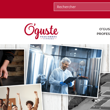
O’GUS
PROFES