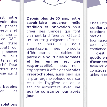
est
notre
Depuis plus de 50 ans, notre
voir des
savoir‑faire boucher mêle
Chez O’g
e
, pensés
tradition et innovation
pour
confianc
esoins et
créer des viandes qui font
relations
s clients.
vraiment la différence. Grâce à
parties 
vice R&D,
un sourcing exigeant (France,
fournisse
ve d’une
UE et hors UE), nous
collectivi
tivité qui
garantissons des produits
confiance
 proposer
différenciants et fiables.
Et
:
c’es
urs plus
parce que nourrir les hommes
quotidi
terrain et
et les femmes est une
d’avance
ché. Pour
responsabilité,
nous nous
travailler
ieux nos
engageons à offrir des
viandes
construir
puie sur 3
irréprochables,
aussi bien sur
utiles et 
le plan
organoleptique
que sur
celui de
l’hygiène et de la
s besoins
sécurité alimentaire
,
avec une
iper les
qualité constante jour après
.
jour.
solutions