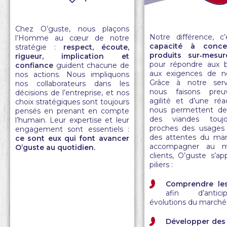
Chez O’guste, nous plaçons
Notre différence, c’
l’Homme au cœur de notre
capacité à conce
stratégie :
respect, écoute,
produits sur‑mesur
rigueur, implication et
pour répondre aux b
confiance
guident chacune de
aux exigences de no
nos actions. Nous impliquons
Grâce à notre ser
nos collaborateurs dans les
nous faisons preu
décisions de l’entreprise, et nos
agilité et d’une réac
choix stratégiques sont toujours
nous permettent de
pensés en prenant en compte
des viandes toujo
l’humain. Leur expertise et leur
proches des usages 
engagement sont essentiels :
des attentes du mar
ce sont eux qui font avancer
accompagner au m
O’guste au quotidien.
clients, O’guste s’ap
piliers :
Comprendre le
afin d’antic
évolutions du marché
Développer des 