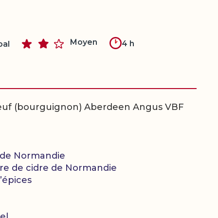
Moyen
4 h
pal
bœuf (bourguignon) Aberdeen Angus VBF
é de Normandie
igre de cidre de Normandie
’épices
el