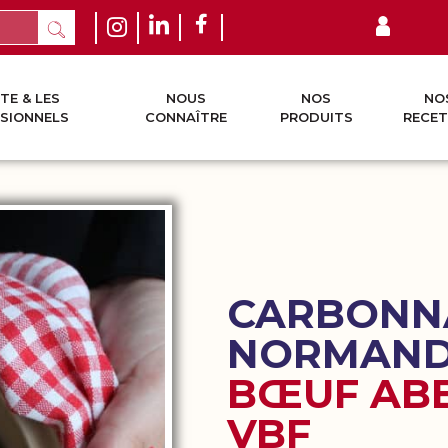
TE & LES
NOUS
NOS
NO
SIONNELS
CONNAÎTRE
PRODUITS
RECET
CARBONNA
NORMAN
BŒUF AB
VBF