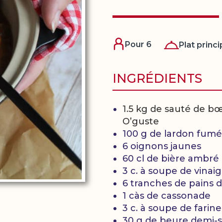
Pour 6
Plat princi
INGRÉDIENTS
1.5 kg de sauté de 
O’guste
100 g de lardon fumé
6 oignons jaunes
60 cl de bière ambr
3 c. à soupe de vina
6 tranches de pains d
1 càs de cassonade
3 c. à soupe de farine
30 g de beure demi-s