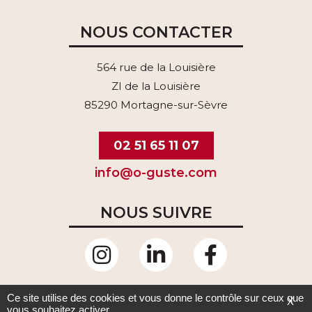
NOUS CONTACTER
564 rue de la Louisière
ZI de la Louisière
85290 Mortagne-sur-Sèvre
02 51 65 11 07
info@o-guste.com
NOUS SUIVRE
Ce site utilise des cookies et vous donne le contrôle sur ceux que
X
vous souhaitez activer