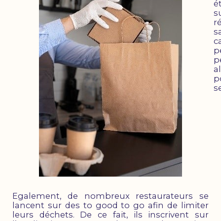
é
s
r
s
c
p
p
a
p
s
Egalement, de nombreux restaurateurs se
lancent sur des to good to go afin de limiter
leurs déchets. De ce fait, ils inscrivent sur