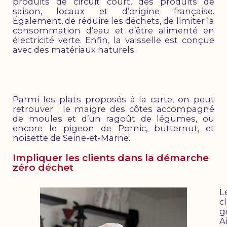
produits de circuit court, des produits de
saison, locaux et d’origine française.
Également, de réduire les déchets, de limiter la
consommation d’eau et d’être alimenté en
électricité verte. Enfin, la vaisselle est conçue
avec des matériaux naturels.
Parmi les plats proposés à la carte, on peut
retrouver : le maigre des côtes accompagné
de moules et d’un ragoût de légumes, ou
encore le pigeon de Pornic, butternut, et
noisette de Seine-et-Marne.
Impliquer les clients dans la démarche
zéro déchet
L
c
g
A