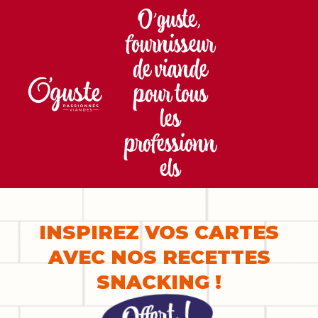
O’guste,
fournisseur
de viande
pour tous
les
professionn
els
INSPIREZ VOS CARTES
AVEC NOS RECETTES
SNACKING !
Offert !