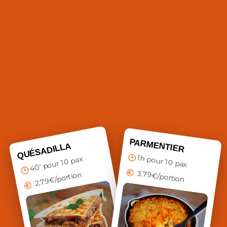
PARMENTIER
QUÉSADILLA
1h pour 10 pax
40’ pour 10 pax
3.79€/portion
2.79€/portion