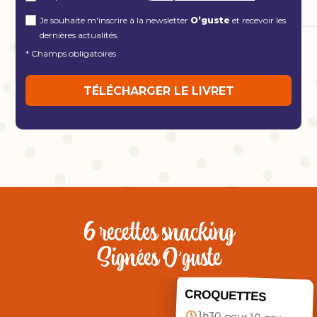
Je souhaite m'inscrire à la newsletter
O’guste
et recevoir les
dernières actualités.
* Champs obligatoires
6 recettes snacking
Signées O’guste
CROQUETTES
1h30 pour 10 pax