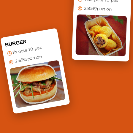
2.85€/portion
BURGER
1h pour 10 pax
2.65€/portion